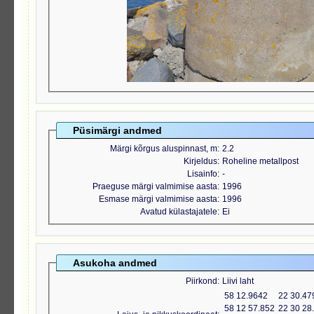
Püsimärgi andmed
Märgi kõrgus aluspinnast, m
2.2
Kirjeldus
Roheline metallpost
Lisainfo
-
Praeguse märgi valmimise aasta
1996
Esmase märgi valmimise aasta
1996
Avatud külastajatele
Ei
Asukoha andmed
Piirkond
Liivi laht
58 12.9642
22 30.47
58 12 57.852
22 30 28