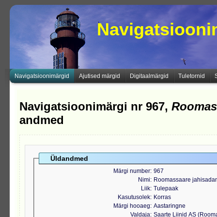
Navigatsioon
Navigatsioonimärgid
Ajutised märgid
Digitaalmärgid
Tuletornid
Navigatsioonimärgi nr 967,
Roomass
andmed
Üldandmed
Märgi number
967
Nimi
Roomassaare jahisadam
Liik
Tulepaak
Kasutusolek
Korras
Märgi hooaeg
Aastaringne
Valdaja
Saarte Liinid AS (Roo