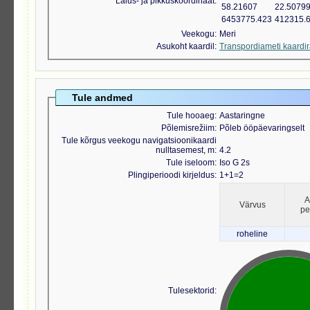
Laius- ja pikkuskoordinaat
58.21607
22.5079
6453775.423
412315.
Veekogu
Meri
Asukoht kaardil
Transpordiameti kaardi
Tule andmed
Tule hooaeg
Aastaringne
Põlemisrežiim
Põleb ööpäevaringselt
Tule kõrgus veekogu navigatsioonikaardi
nulltasemest, m
4.2
Tule iseloom
Iso G 2s
Plingiperioodi kirjeldus
1+1=2
A
Värvus
pei
roheline
Tulesektorid