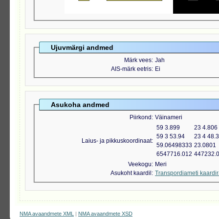
Ujuvmärgi andmed
Märk vees
Jah
AIS-märk eetris
Ei
Asukoha andmed
Piirkond
Väinameri
59 3.899
23 4.806
59 3 53.94
23 4 48.
Laius- ja pikkuskoordinaat
59.06498333
23.0801
6547716.012
447232.
Veekogu
Meri
Asukoht kaardil
Transpordiameti kaardi
NMA avaandmete XML
|
NMA avaandmete XSD