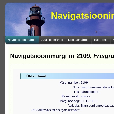
Navigatsioon
Navigatsioonimärgid
Ajutised märgid
Digitaalmärgid
Tuletornid
Navigatsioonimärgi nr 2109,
Frisgr
Üldandmed
Märgi number
2109
Nimi
Frisgrunne madala W t
Liik
Läänetooder
Kasutusolek
Korras
Märgi hooaeg
01.05-31.10
Valdaja
Transpordiamet (Laeva
UK Admiralty List of Lights number
-