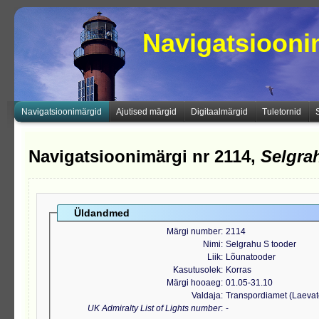
Navigatsioon
Navigatsioonimärgid
Ajutised märgid
Digitaalmärgid
Tuletornid
Navigatsioonimärgi nr 2114,
Selgra
Üldandmed
Märgi number
2114
Nimi
Selgrahu S tooder
Liik
Lõunatooder
Kasutusolek
Korras
Märgi hooaeg
01.05-31.10
Valdaja
Transpordiamet (Laeva
UK Admiralty List of Lights number
-