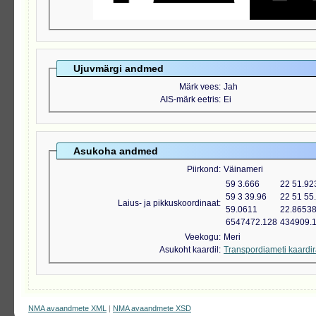
Ujuvmärgi andmed
Märk vees
Jah
AIS-märk eetris
Ei
Asukoha andmed
Piirkond
Väinameri
59 3.666
22 51.92
59 3 39.96
22 51 55
Laius- ja pikkuskoordinaat
59.0611
22.8653
6547472.128
434909.
Veekogu
Meri
Asukoht kaardil
Transpordiameti kaardi
NMA avaandmete XML
|
NMA avaandmete XSD