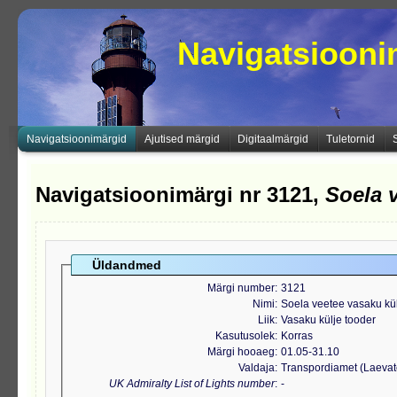
Navigatsioon
Navigatsioonimärgid
Ajutised märgid
Digitaalmärgid
Tuletornid
Navigatsioonimärgi nr 3121,
Soela 
Üldandmed
Märgi number
3121
Nimi
Soela veetee vasaku kül
Liik
Vasaku külje tooder
Kasutusolek
Korras
Märgi hooaeg
01.05-31.10
Valdaja
Transpordiamet (Laeva
UK Admiralty List of Lights number
-