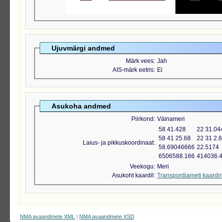
Ujuvmärgi andmed
Märk vees
Jah
AIS-märk eetris
Ei
Asukoha andmed
Piirkond
Väinameri
58 41.428
22 31.04
58 41 25.68
22 31 2.
Laius- ja pikkuskoordinaat
58.69046666
22.5174
6506588.166
414036.
Veekogu
Meri
Asukoht kaardil
Transpordiameti kaardi
NMA avaandmete XML
|
NMA avaandmete XSD