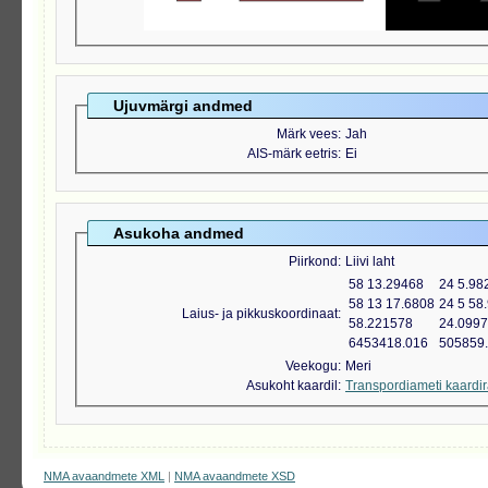
Ujuvmärgi andmed
Märk vees
Jah
AIS-märk eetris
Ei
Asukoha andmed
Piirkond
Liivi laht
58 13.29468
24 5.98
58 13 17.6808
24 5 58
Laius- ja pikkuskoordinaat
58.221578
24.099
6453418.016
505859
Veekogu
Meri
Asukoht kaardil
Transpordiameti kaardi
NMA avaandmete XML
|
NMA avaandmete XSD