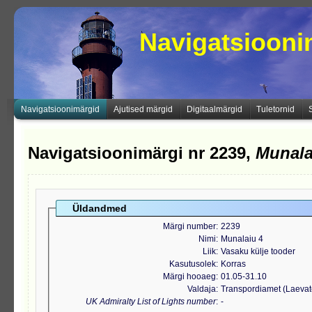
Navigatsioon
Navigatsioonimärgid
Ajutised märgid
Digitaalmärgid
Tuletornid
Navigatsioonimärgi nr 2239,
Munala
Üldandmed
Märgi number
2239
Nimi
Munalaiu 4
Liik
Vasaku külje tooder
Kasutusolek
Korras
Märgi hooaeg
01.05-31.10
Valdaja
Transpordiamet (Laeva
UK Admiralty List of Lights number
-