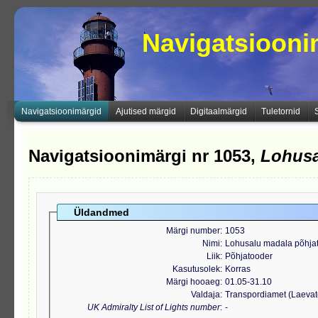
Navigatsioon
Navigatsioonimärgid
Ajutised märgid
Digitaalmärgid
Tuletornid
Navigatsioonimärgi nr 1053,
Lohusa
Üldandmed
Märgi number
1053
Nimi
Lohusalu madala põhja
Liik
Põhjatooder
Kasutusolek
Korras
Märgi hooaeg
01.05-31.10
Valdaja
Transpordiamet (Laeva
UK Admiralty List of Lights number
-