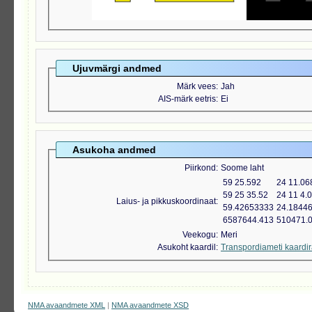
Ujuvmärgi andmed
Märk vees
Jah
AIS-märk eetris
Ei
Asukoha andmed
Piirkond
Soome laht
59 25.592
24 11.06
59 25 35.52
24 11 4.
Laius- ja pikkuskoordinaat
59.42653333
24.1844
6587644.413
510471.
Veekogu
Meri
Asukoht kaardil
Transpordiameti kaardi
NMA avaandmete XML
|
NMA avaandmete XSD