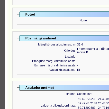
Fotod
None
Püsimärgi andmed
Märgi kõrgus aluspinnast, m
31.4
Laternaruumi ja 3 rõdug
Kirjeldus
morse K
Lisainfo
-
Praeguse märgi valmimise aasta
-
Esmase märgi valmimise aasta
-
Avatud külastajatele
Ei
Asukoha andmed
Piirkond
Soome laht
59 42.72023
24 43.8
59 42 43.2138
24 43 5
Laius- ja pikkuskoordinaat
59.71200383
24.731