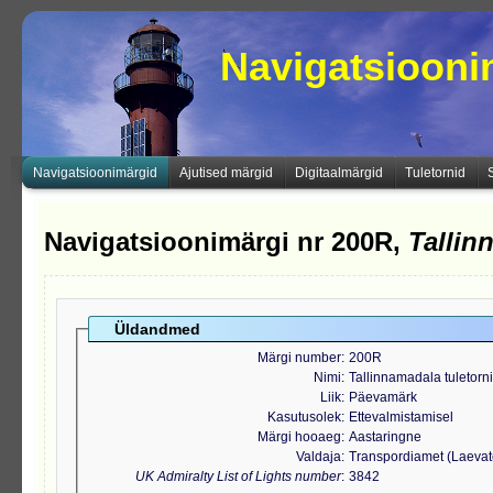
Navigatsioon
Navigatsioonimärgid
Ajutised märgid
Digitaalmärgid
Tuletornid
Navigatsioonimärgi nr 200R,
Tallin
Üldandmed
Märgi number
200R
Nimi
Tallinnamadala tuletorni
Liik
Päevamärk
Kasutusolek
Ettevalmistamisel
Märgi hooaeg
Aastaringne
Valdaja
Transpordiamet (Laeva
UK Admiralty List of Lights number
3842