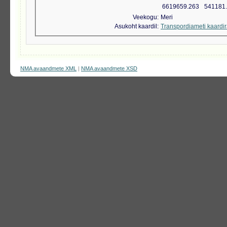
6619659.263
541181
Veekogu
Meri
Asukoht kaardil
Transpordiameti kaardi
NMA avaandmete XML
|
NMA avaandmete XSD