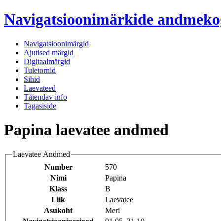
Navigatsioonimärkide andmek
Navigatsioonimärgid
Ajutised märgid
Digitaalmärgid
Tuletornid
Sihid
Laevateed
Täiendav info
Tagasiside
Papina laevatee andmed
Laevatee Andmed
Number
570
Nimi
Papina
Klass
B
Liik
Laevatee
Asukoht
Meri