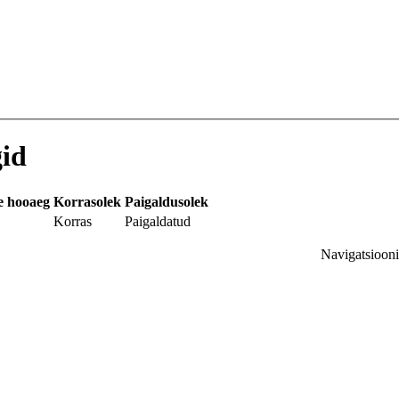
id
e hooaeg
Korrasolek
Paigaldusolek
Korras
Paigaldatud
Navigatsioon