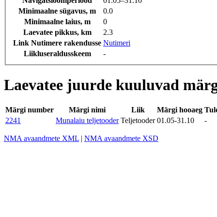
Navigatsiooniperiood
01.05‒31.10
Minimaalne sügavus, m
0.0
Minimaalne laius, m
0
Laevatee pikkus, km
2.3
Link Nutimere rakendusse
Nutimeri
Liikluseraldusskeem
-
Laevatee juurde kuuluvad märg
Märgi number
Märgi nimi
Liik
Märgi hooaeg
Tul
2241
Munalaiu teljetooder
Teljetooder
01.05-31.10
-
NMA avaandmete XML
|
NMA avaandmete XSD