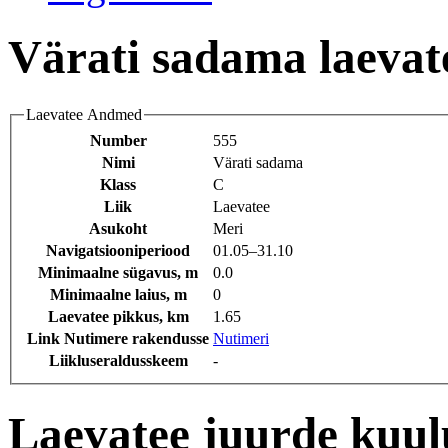
Värati sadama laeva
Laevatee Andmed
Number
555
Nimi
Värati sadama
Klass
C
Liik
Laevatee
Asukoht
Meri
Navigatsiooniperiood
01.05‒31.10
Minimaalne sügavus, m
0.0
Minimaalne laius, m
0
Laevatee pikkus, km
1.65
Link Nutimere rakendusse
Nutimeri
Liikluseraldusskeem
-
Laevatee juurde kuu