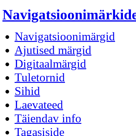
Navigatsioonimärki
Navigatsioonimärgid
Ajutised märgid
Digitaalmärgid
Tuletornid
Sihid
Laevateed
Täiendav info
Tagasiside