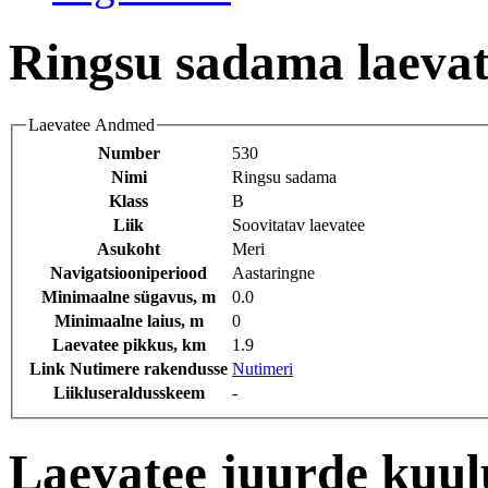
Ringsu sadama laeva
Laevatee Andmed
Number
530
Nimi
Ringsu sadama
Klass
B
Liik
Soovitatav laevatee
Asukoht
Meri
Navigatsiooniperiood
Aastaringne
Minimaalne sügavus, m
0.0
Minimaalne laius, m
0
Laevatee pikkus, km
1.9
Link Nutimere rakendusse
Nutimeri
Liikluseraldusskeem
-
Laevatee juurde kuu