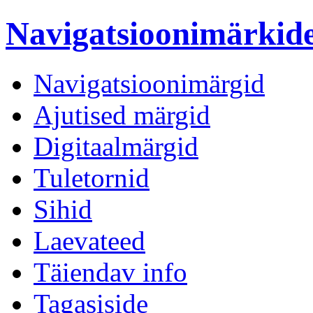
Navigatsioonimärki
Navigatsioonimärgid
Ajutised märgid
Digitaalmärgid
Tuletornid
Sihid
Laevateed
Täiendav info
Tagasiside