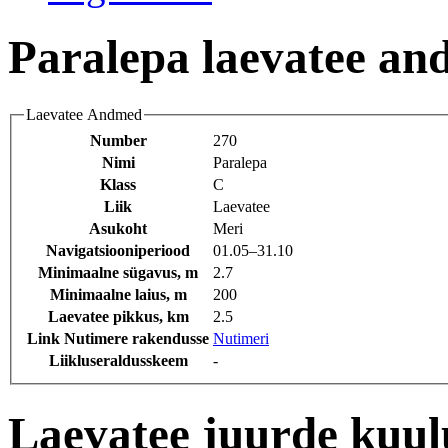
Paralepa laevatee a
Laevatee Andmed
Number
270
Nimi
Paralepa
Klass
C
Liik
Laevatee
Asukoht
Meri
Navigatsiooniperiood
01.05‒31.10
Minimaalne sügavus, m
2.7
Minimaalne laius, m
200
Laevatee pikkus, km
2.5
Link Nutimere rakendusse
Nutimeri
Liikluseraldusskeem
-
Laevatee juurde kuu