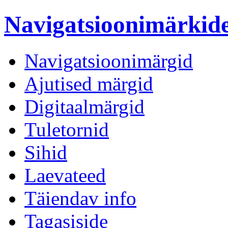
Navigatsioonimärki
Navigatsioonimärgid
Ajutised märgid
Digitaalmärgid
Tuletornid
Sihid
Laevateed
Täiendav info
Tagasiside