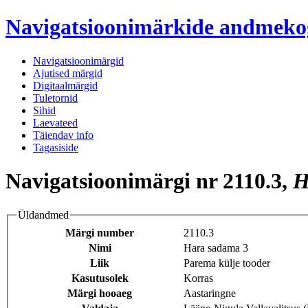
Navigatsioonimärkide andmek
Navigatsioonimärgid
Ajutised märgid
Digitaalmärgid
Tuletornid
Sihid
Laevateed
Täiendav info
Tagasiside
Navigatsioonimärgi nr 2110.3,
H
Üldandmed
Märgi number
2110.3
Nimi
Hara sadama 3
Liik
Parema külje tooder
Kasutusolek
Korras
Märgi hooaeg
Aastaringne