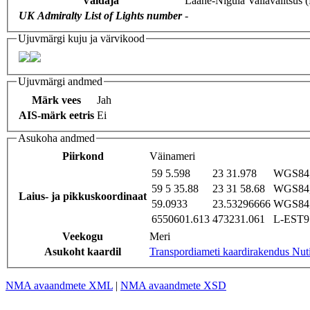
Valdaja
Lääne-Nigula Vallavalitsus
UK Admiralty List of Lights number
-
Ujuvmärgi kuju ja värvikood
Ujuvmärgi andmed
Märk vees
Jah
AIS-märk eetris
Ei
Asukoha andmed
Piirkond
Väinameri
59 5.598
23 31.978
WGS84,
59 5 35.88
23 31 58.68
WGS84,
Laius- ja pikkuskoordinaat
59.0933
23.53296666
WGS84,
6550601.613
473231.061
L-EST97
Veekogu
Meri
Asukoht kaardil
Transpordiameti kaardirakendus Nut
NMA avaandmete XML
|
NMA avaandmete XSD