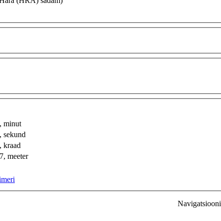
 (Hara (HRA) sadam)
 minut
 sekund
 kraad
, meeter
imeri
Navigatsioon