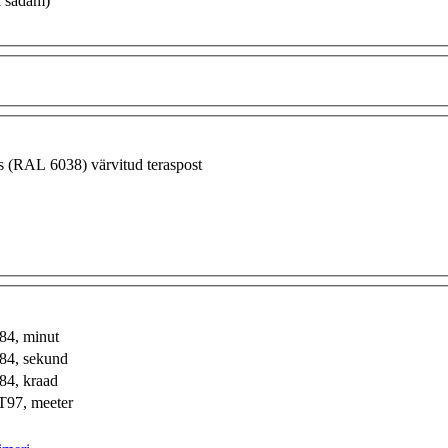
 sadam)
 (RAL 6038) värvitud teraspost
4, minut
4, sekund
4, kraad
97, meeter