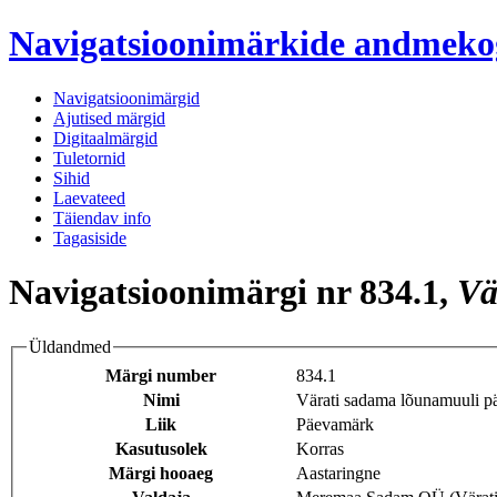
Navigatsioonimärkide andmek
Navigatsioonimärgid
Ajutised märgid
Digitaalmärgid
Tuletornid
Sihid
Laevateed
Täiendav info
Tagasiside
Navigatsioonimärgi nr 834.1,
Vä
Üldandmed
Märgi number
834.1
Nimi
Värati sadama lõunamuuli 
Liik
Päevamärk
Kasutusolek
Korras
Märgi hooaeg
Aastaringne