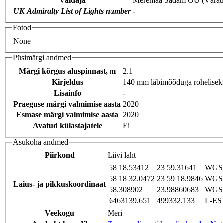
Valdaja
Meremaa Sadam OÜ (Värati
UK Admiralty List of Lights number
-
Fotod
None
Püsimärgi andmed
Märgi kõrgus aluspinnast, m
2.1
Kirjeldus
140 mm läbimõõduga roheliseks
Lisainfo
-
Praeguse märgi valmimise aasta
2020
Esmase märgi valmimise aasta
2020
Avatud külastajatele
Ei
Asukoha andmed
Piirkond
Liivi laht
58 18.53412
23 59.31641
WGS8
58 18 32.0472
23 59 18.9846
WGS8
Laius- ja pikkuskoordinaat
58.308902
23.98860683
WGS8
6463139.651
499332.133
L-EST
Veekogu
Meri