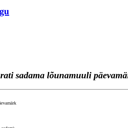
ogu
rati sadama lõunamuuli päevamä
päevamärk