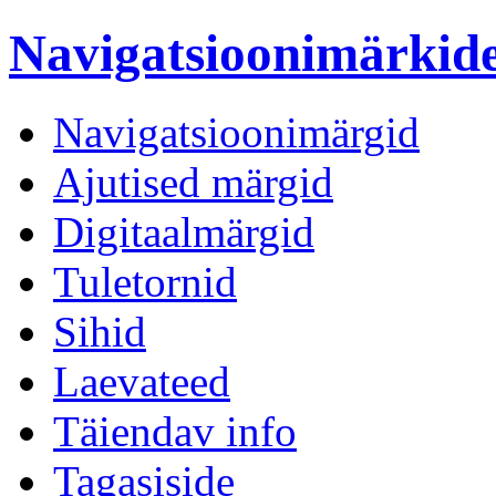
Navigatsioonimärki
Navigatsioonimärgid
Ajutised märgid
Digitaalmärgid
Tuletornid
Sihid
Laevateed
Täiendav info
Tagasiside