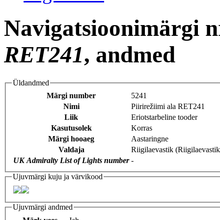
Navigatsioonimärgi n
RET241
, andmed
Üldandmed
Märgi number
5241
Nimi
Piirirežiimi ala RET241
Liik
Eriotstarbeline tooder
Kasutusolek
Korras
Märgi hooaeg
Aastaringne
Valdaja
Riigilaevastik (Riigilaevast
UK Admiralty List of Lights number
-
Ujuvmärgi kuju ja värvikood
Ujuvmärgi andmed