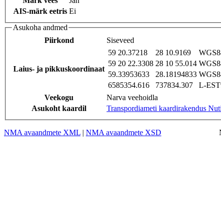
Märk vees
Jah
AIS-märk eetris
Ei
Asukoha andmed
Piirkond
Siseveed
59 20.37218
28 10.9169
WGS84
59 20 22.3308
28 10 55.014
WGS84
Laius- ja pikkuskoordinaat
59.33953633
28.18194833
WGS84
6585354.616
737834.307
L-EST9
Veekogu
Narva veehoidla
Asukoht kaardil
Transpordiameti kaardirakendus Nut
NMA avaandmete XML
|
NMA avaandmete XSD