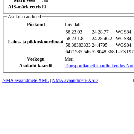
Märk vees
Jah
AIS-märk eetris
Ei
Asukoha andmed
Piirkond
Liivi laht
58 23.03
24 28.77
WGS84, 
58 23 1.8
24 28 46.2
WGS84, 
Laius- ja pikkuskoordinaat
58.38383333
24.4795
WGS84, 
6471585.546
528048.368
L-EST97,
Veekogu
Meri
Asukoht kaardil
Transpordiameti kaardirakendus Nut
NMA avaandmete XML
|
NMA avaandmete XSD