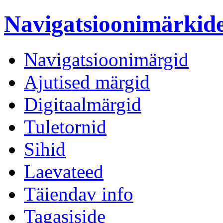
Navigatsioonimärki
Navigatsioonimärgid
Ajutised märgid
Digitaalmärgid
Tuletornid
Sihid
Laevateed
Täiendav info
Tagasiside