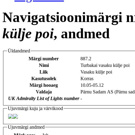
Navigatsioonimärgi n
külje poi
, andmed
Üldandmed
Märgi number
887.2
Nimi
Turbakai vasaku külje poi
Liik
Vasaku külje poi
Kasutusolek
Korras
Märgi hooaeg
10.05-05.12
Valdaja
Pärnu Sadam AS (Pärnu sa
UK Admiralty List of Lights number
-
Ujuvmärgi kuju ja värvikood
Ujuvmärgi andmed