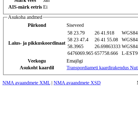
Märk vees
Jah
AIS-märk eetris
Ei
Asukoha andmed
Piirkond
Siseveed
58 23.79
26 41.918
WGS84,
58 23 47.4
26 41 55.08
WGS84,
Laius- ja pikkuskoordinaat
58.3965
26.69863333
WGS84,
6476069.965
657758.666
L-EST97
Veekogu
Emajõgi
Asukoht kaardil
Transpordiameti kaardirakendus Nut
NMA avaandmete XML
|
NMA avaandmete XSD