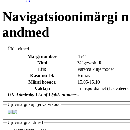
Navigatsioonimärgi n
andmed
Üldandmed
Märgi number
4544
Nimi
Valgeveski R
Liik
Parema külje tooder
Kasutusolek
Korras
Märgi hooaeg
15.05-15.10
Valdaja
Transpordiamet (Laevateede
UK Admiralty List of Lights number
-
Ujuvmärgi kuju ja värvikood
Ujuvmärgi andmed