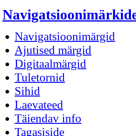
Navigatsioonimärki
Navigatsioonimärgid
Ajutised märgid
Digitaalmärgid
Tuletornid
Sihid
Laevateed
Täiendav info
Tagasiside