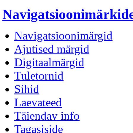
Navigatsioonimärki
Navigatsioonimärgid
Ajutised märgid
Digitaalmärgid
Tuletornid
Sihid
Laevateed
Täiendav info
Tagasiside