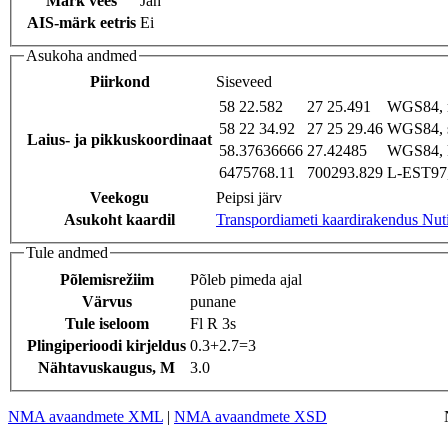
Märk vees
Jah
AIS-märk eetris
Ei
Asukoha andmed
Piirkond
Siseveed
58 22.582
27 25.491
WGS84, 
58 22 34.92
27 25 29.46
WGS84, 
Laius- ja pikkuskoordinaat
58.37636666
27.42485
WGS84, 
6475768.11
700293.829
L-EST97,
Veekogu
Peipsi järv
Asukoht kaardil
Transpordiameti kaardirakendus Nut
Tule andmed
Põlemisrežiim
Põleb pimeda ajal
Värvus
punane
Tule iseloom
Fl R 3s
Plingiperioodi kirjeldus
0.3+2.7=3
Nähtavuskaugus, M
3.0
NMA avaandmete XML
|
NMA avaandmete XSD