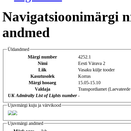
Navigatsioonimärgi n
andmed
Üldandmed
Märgi number
4252.1
Nimi
Eesti Värava 2
Liik
Vasaku külje tooder
Kasutusolek
Korras
Märgi hooaeg
15.05-15.10
Valdaja
Transpordiamet (Laevateede
UK Admiralty List of Lights number
-
Ujuvmärgi kuju ja värvikood
Ujuvmärgi andmed