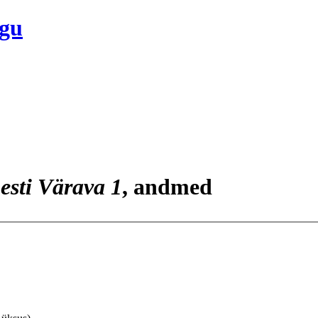
ogu
esti Värava 1
, andmed