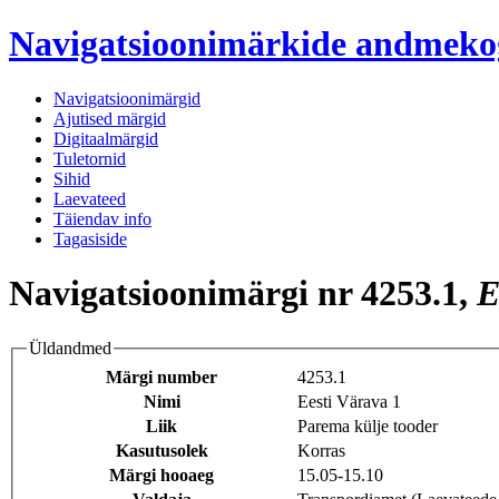
Navigatsioonimärkide andmek
Navigatsioonimärgid
Ajutised märgid
Digitaalmärgid
Tuletornid
Sihid
Laevateed
Täiendav info
Tagasiside
Navigatsioonimärgi nr 4253.1,
E
Üldandmed
Märgi number
4253.1
Nimi
Eesti Värava 1
Liik
Parema külje tooder
Kasutusolek
Korras
Märgi hooaeg
15.05-15.10