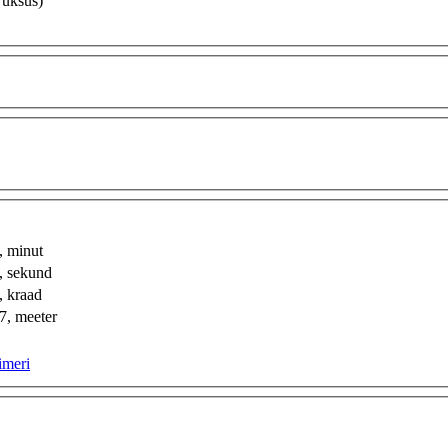
 üksus)
 minut
 sekund
 kraad
, meeter
imeri