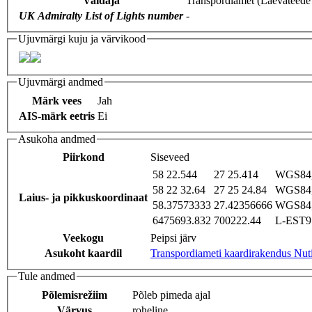
Valdaja
Transpordiamet (Laevateede
UK Admiralty List of Lights number
-
Ujuvmärgi kuju ja värvikood
Ujuvmärgi andmed
Märk vees
Jah
AIS-märk eetris
Ei
Asukoha andmed
Piirkond
Siseveed
58 22.544
27 25.414
WGS84,
58 22 32.64
27 25 24.84
WGS84,
Laius- ja pikkuskoordinaat
58.37573333
27.42356666
WGS84,
6475693.832
700222.44
L-EST97
Veekogu
Peipsi järv
Asukoht kaardil
Transpordiameti kaardirakendus Nut
Tule andmed
Põlemisrežiim
Põleb pimeda ajal
Värvus
roheline