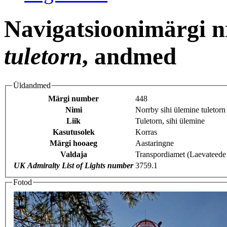
Navigatsioonimärgi n
tuletorn
, andmed
Üldandmed
Märgi number
448
Nimi
Norrby sihi ülemine tuletorn
Liik
Tuletorn, sihi ülemine
Kasutusolek
Korras
Märgi hooaeg
Aastaringne
Valdaja
Transpordiamet (Laevateede
UK Admiralty List of Lights number
3759.1
Fotod