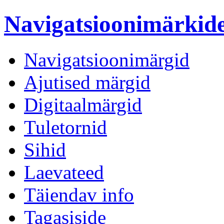
Navigatsioonimärki
Navigatsioonimärgid
Ajutised märgid
Digitaalmärgid
Tuletornid
Sihid
Laevateed
Täiendav info
Tagasiside