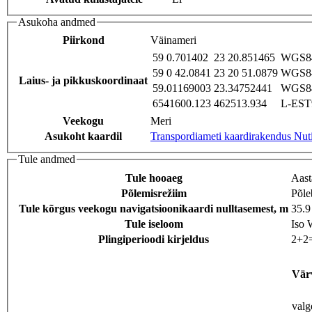
Asukoha andmed
Piirkond
Väinameri
59 0.701402
23 20.851465
WGS84
59 0 42.0841
23 20 51.0879
WGS84
Laius- ja pikkuskoordinaat
59.01169003
23.34752441
WGS84
6541600.123
462513.934
L-EST9
Veekogu
Meri
Asukoht kaardil
Transpordiameti kaardirakendus Nut
Tule andmed
Tule hooaeg
Aast
Põlemisrežiim
Põle
Tule kõrgus veekogu navigatsioonikaardi nulltasemest, m
35.9
Tule iseloom
Iso 
Plingiperioodi kirjeldus
2+2
Vär
valg