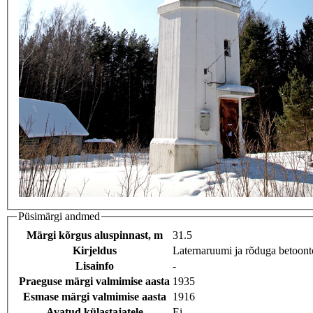
Püsimärgi andmed
Märgi kõrgus aluspinnast, m
31.5
Kirjeldus
Laternaruumi ja rõduga betoonto
Lisainfo
-
Praeguse märgi valmimise aasta
1935
Esmase märgi valmimise aasta
1916
Avatud külastajatele
Ei