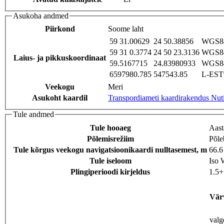
Asukoha andmed
Piirkond
Soome laht
59 31.00629
24 50.38856
WGS84
59 31 0.3774
24 50 23.3136
WGS84
Laius- ja pikkuskoordinaat
59.5167715
24.83980933
WGS84
6597980.785
547543.85
L-EST9
Veekogu
Meri
Asukoht kaardil
Transpordiameti kaardirakendus Nut
Tule andmed
Tule hooaeg
Aast
Põlemisrežiim
Põle
Tule kõrgus veekogu navigatsioonikaardi nulltasemest, m
66.6
Tule iseloom
Iso 
Plingiperioodi kirjeldus
1.5+
Vär
valg