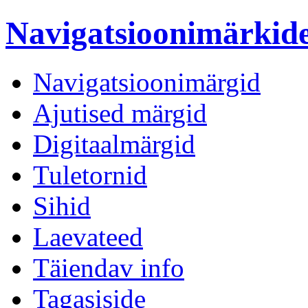
Navigatsioonimärki
Navigatsioonimärgid
Ajutised märgid
Digitaalmärgid
Tuletornid
Sihid
Laevateed
Täiendav info
Tagasiside