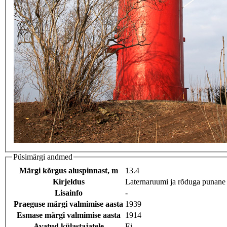
Püsimärgi andmed
Märgi kõrgus aluspinnast, m
13.4
Kirjeldus
Laternaruumi ja rõduga punane
Lisainfo
-
Praeguse märgi valmimise aasta
1939
Esmase märgi valmimise aasta
1914
Avatud külastajatele
Ei