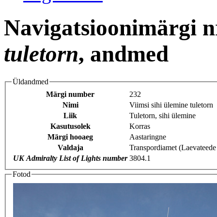
Navigatsioonimärgi n
tuletorn
, andmed
Üldandmed
Märgi number
232
Nimi
Viimsi sihi ülemine tuletorn
Liik
Tuletorn, sihi ülemine
Kasutusolek
Korras
Märgi hooaeg
Aastaringne
Valdaja
Transpordiamet (Laevateede
UK Admiralty List of Lights number
3804.1
Fotod