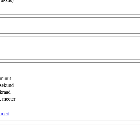
 üksus)
minut
sekund
kraad
 meeter
imeri