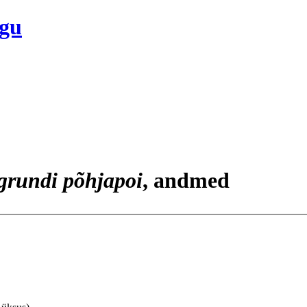
ogu
rundi põhjapoi
, andmed