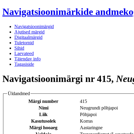
Navigatsioonimärkide andmek
Navigatsioonimärgid
Ajutised märgid
Digitaalmärgid
Tuletornid
Sihid
Laevateed
Täiendav info
Tagasiside
Navigatsioonimärgi nr 415,
Neug
Üldandmed
Märgi number
415
Nimi
Neugrundi põhjapoi
Liik
Põhjapoi
Kasutusolek
Korras
Märgi hooaeg
Aastaringne