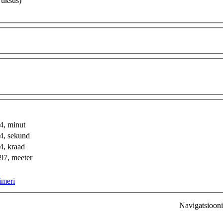
 üksus)
, minut
, sekund
, kraad
7, meeter
imeri
Navigatsioon