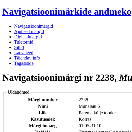
Navigatsioonimärkide andmek
Navigatsioonimärgid
Ajutised märgid
Digitaalmärgid
Tuletornid
Sihid
Laevateed
Täiendav info
Tagasiside
Navigatsioonimärgi nr 2238,
Mu
Üldandmed
Märgi number
2238
Nimi
Munalaiu 5
Liik
Parema külje tooder
Kasutusolek
Korras
Märgi hooaeg
01.05-31.10