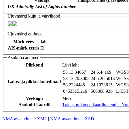
Valdaja
Transpordiamet (Laevateede
UK Admiralty List of Lights number
-
Ujuvmärgi kuju ja värvikood
Ujuvmärgi andmed
Märk vees
Jah
AIS-märk eetris
Ei
Asukoha andmed
Piirkond
Liivi laht
58 13.34667
24 6.44169
WGS84
58 13 20.8002
24 6 26.5014
WGS84
Laius- ja pikkuskoordinaat
58.2224445
24.1073615
WGS84
6453515.219
506308.936
L-EST9
Veekogu
Meri
Asukoht kaardil
Transpordiameti kaardirakendus Nut
NMA avaandmete XML
|
NMA avaandmete XSD