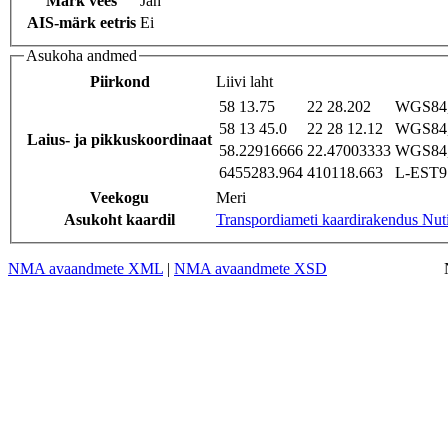
Märk vees
Jah
AIS-märk eetris
Ei
Asukoha andmed
Piirkond
Liivi laht
58 13.75
22 28.202
WGS84,
58 13 45.0
22 28 12.12
WGS84,
Laius- ja pikkuskoordinaat
58.22916666
22.47003333
WGS84,
6455283.964
410118.663
L-EST97
Veekogu
Meri
Asukoht kaardil
Transpordiameti kaardirakendus Nut
NMA avaandmete XML
|
NMA avaandmete XSD