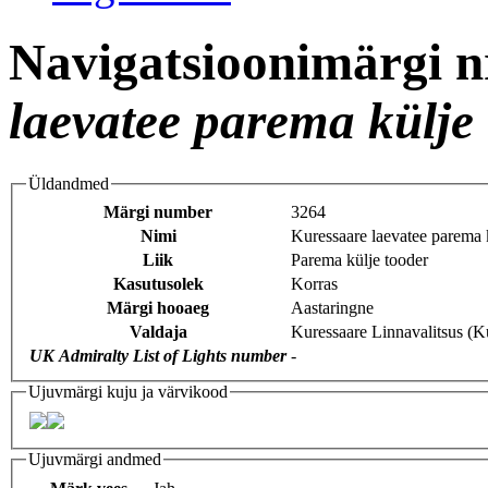
Navigatsioonimärgi n
laevatee parema külje
Üldandmed
Märgi number
3264
Nimi
Kuressaare laevatee parema 
Liik
Parema külje tooder
Kasutusolek
Korras
Märgi hooaeg
Aastaringne
Valdaja
Kuressaare Linnavalitsus (K
UK Admiralty List of Lights number
-
Ujuvmärgi kuju ja värvikood
Ujuvmärgi andmed