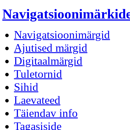
Navigatsioonimärki
Navigatsioonimärgid
Ajutised märgid
Digitaalmärgid
Tuletornid
Sihid
Laevateed
Täiendav info
Tagasiside